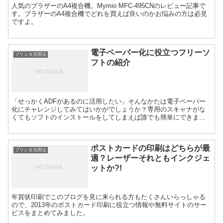
人気のブラザーのA4複合機。Mymio MFC-495CNのレビュー記事で
す。ブラザーのA4複合機でどれを買えば良いのかお悩みの方は必見
ですよ。
電子ペーパー化に役立つフリーソ
プリンタ活用法
フトの紹介
「せっかくADFがあるのに活用したい」そんなかたは電子ペーパー
化にチャレンジしてみてはいかがでしょうか？専用のスキャナがな
くてもソフトのインストールをしてしまえば誰でも簡単にできま
す。この記事では電子ペーパー化に役立つフリーソフトを紹介して
います。
ポストカードの印刷はどちらが最
プリンタ活用法
適？レーザーそれともインクジェ
ットか?!
年賀状印刷でこのブログを見に来られる方もたくさんいらっしゃる
ので、2013年のポストカード印刷に役立つ情報や無料サイトのサー
ビスをまとめてみました。