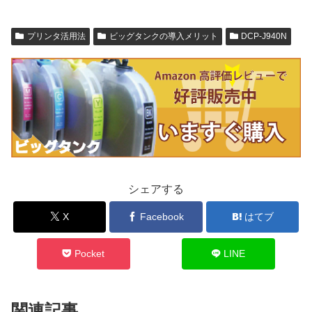
プリンタ活用法
ビッグタンクの導入メリット
DCP-J940N
シェアする
X
Facebook
はてブ
Pocket
LINE
関連記事