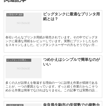
ビッグタンクに最適なプリンタ用
お客様の声,感想
紙とは？
各社いろんなプリンタ用紙が発売されています。その中でビッグタ
ンクに最適な用紙をレビューしています。実際にプリントしたもの
をスキャンしました。ビッグタンクユーザーの方もそうでない方も
必見ですよ。画像とレビューはサイエンスライターの青木様のご提
供です。
つめかえはシンプルで簡単なのが
ビッグタンクの導入メリット
いい
多くの人が詰替えを敬遠する理由の一つに詰替え作業が煩雑である
ことが、一つの要因となっています。ずっと続く作業だからこそつ
めかえ作業は簡単でなければなりません。この記事では実際の詰替
作業を動画で紹介しています。
奈良県生駒市の学習塾での複数台
お客様の声,感想