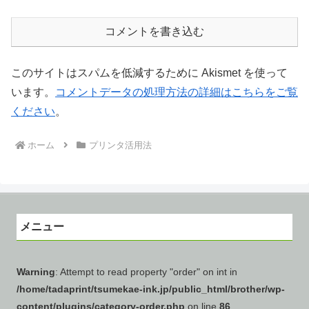
コメントを書き込む
このサイトはスパムを低減するために Akismet を使って
います。
コメントデータの処理方法の詳細はこちらをご覧
ください
。
ホーム
プリンタ活用法
メニュー
Warning
: Attempt to read property "order" on int in
/home/tadaprint/tsumekae-ink.jp/public_html/brother/wp-
content/plugins/category-order.php
on line
86