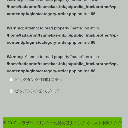
/home/tadaprint/tsumekae-ink.jp/public_html/brother/wp-
content/plugins/category-order.php
on line
86
Warning
: Attempt to read property "name" on int in
/home/tadaprint/tsumekae-ink.jp/public_html/brother/wp-
content/plugins/category-order.php
on line
88
Warning
: Attempt to read property "name" on int in
/home/tadaprint/tsumekae-ink.jp/public_html/brother/wp-
content/plugins/category-order.php
on line
88
ビッグタンク詳細はコチラ
ビッグタンク公式ブログ
© 2010 ブラザープリンターの詰め替えインクでコスト削減！タダ