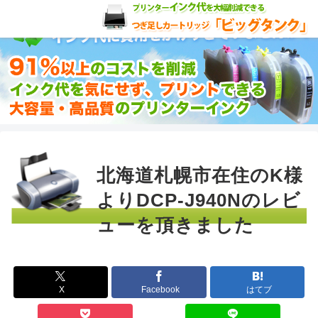
北海道札幌市在住のK様
よりDCP-J940Nのレビ
ューを頂きました
X
Facebook
はてブ