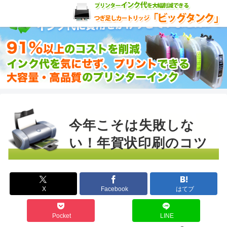
今年こそは失敗しな
い！年賀状印刷のコツ
X
Facebook
はてブ
Pocket
LINE