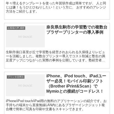
年々増えるテンプレートを使った年賀状作成は簡単ですが、 人と同
じは嫌！もうひとひねりしたい！という方に、 おすすめのアレンジ
方法をご紹介します。
奈良県生駒市の学習塾での複数台
お客様の声,感想
ブラザープリンターの導入事例
生駒市俵口喜里が丘で学習塾を経営されおられる久保様よりレビュ
ーを頂戴しました。複数台プリンター導入でコスト削減と塾生の満
足度アップにつながった実際の事例を公開しています。塾経営者の
方や大量印刷でのブラザーのプリンタの耐久性について知りたい方
は必見ですよ。
iPhone、iPod touch、iPadユー
プリンタ活用法
ザー必見！モバイル印刷ソフト
（Brother iPrint&Scan）で
Mymioとの接続がコードレス！
iPhone/iPod touch/iPad用の無料のアプリケーションの紹介です。お
手持ちの端末から直接無線LAN内にあるブラザーインクジェット複
合機で簡単に写真を印刷や文書をスキャンできます。