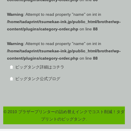
Warning
: Attempt to read property "name" on int in
/home/tadaprint/tsumekae-ink.jp/public_html/brother/wp-
content/plugins/category-order.php
on line
88
Warning
: Attempt to read property "name" on int in
/home/tadaprint/tsumekae-ink.jp/public_html/brother/wp-
content/plugins/category-order.php
on line
88
ビッグタンク詳細はコチラ
ビッグタンク公式ブログ
© 2010 ブラザープリンターの詰め替えインクでコスト削減！タダ
プリントのビッグタンク.