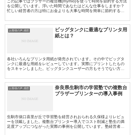
この記事ではブラザーの複合機(mymio)を使って時間を節約する方法
を公開しています。浮いた時間であなたはどんな仕事をしますか？
忙しい経営者の方は特にお金よりも大事な時間を簡単に節約する方
法を知りたくないですか？
ビッグタンクに最適なプリンタ用
お客様の声,感想
紙とは？
各社いろんなプリンタ用紙が発売されています。その中でビッグタ
ンクに最適な用紙をレビューしています。実際にプリントしたもの
をスキャンしました。ビッグタンクユーザーの方もそうでない方も
必見ですよ。画像とレビューはサイエンスライターの青木様のご提
供です。
奈良県生駒市の学習塾での複数台
お客様の声,感想
ブラザープリンターの導入事例
生駒市俵口喜里が丘で学習塾を経営されおられる久保様よりレビュ
ーを頂戴しました。複数台プリンター導入でコスト削減と塾生の満
足度アップにつながった実際の事例を公開しています。塾経営者の
方や大量印刷でのブラザーのプリンタの耐久性について知りたい方