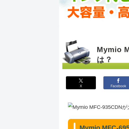
Mymio
は？
X
Facebook
Mymio MFC-