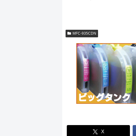
MFC-935CDN
X